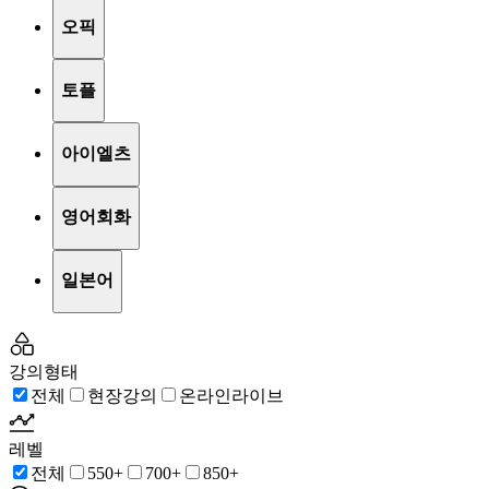
오픽
토플
아이엘츠
영어회화
일본어
강의형태
전체
현장강의
온라인라이브
레벨
전체
550+
700+
850+