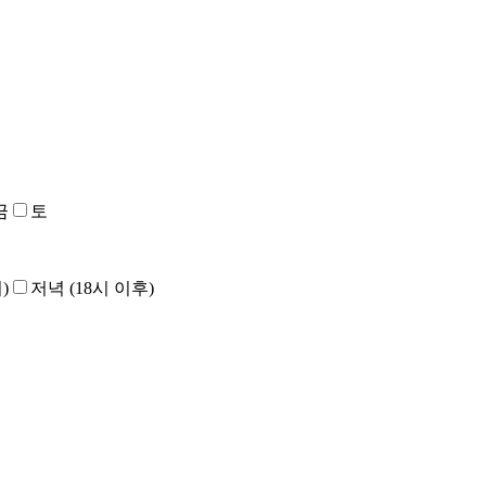
금
토
)
저녁 (18시 이후)