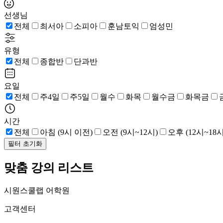
선생님
전체
최서아
소피아
훈남토익
엄성민
유형
전체
종합반
단과반
요일
전체
주4일
주5일
월수
화목
월수금
화목금
시간
전체
아침 (9시 이전)
오전 (9시~12시)
오후 (12시~18시
필터 초기화
맞춤 강의 리스트
시원스쿨랩 어학원
고객센터