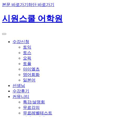
본문 바로가기
하단 바로가기
시원스쿨 어학원
수강신청
토익
토스
오픽
토플
아이엘츠
영어회화
일본어
선생님
수강후기
커뮤니티
특강/설명회
무료강의
무료레벨테스트