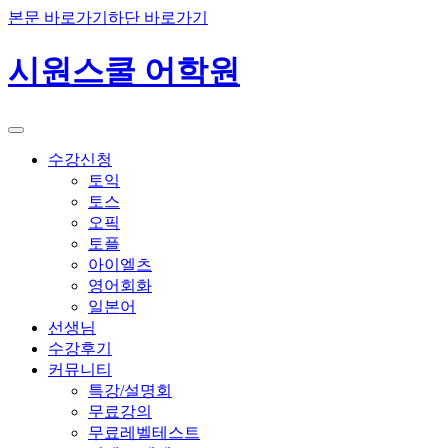
본문 바로가기
하단 바로가기
시원스쿨 어학원
수강신청
토익
토스
오픽
토플
아이엘츠
영어회화
일본어
선생님
수강후기
커뮤니티
특강/설명회
무료강의
무료레벨테스트